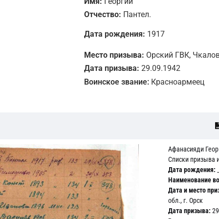
Имя:
Георгий
Отчество:
Пантел.
Дата рождения:
1917
Место призыва:
Орский ГВК, Чкаловс
Дата призыва:
29.09.1942
Воинское звание:
Красноармеец
Афанасияди Геор
Списки призыва 
Дата рождения:
_
Наименование во
Дата и место при
обл., г. Орск
Дата призыва:
29