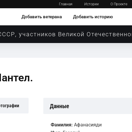
Главная
Истории
О Проекте
Добавить ветерана
Добавить историю
СССР, участников Великой Отечественно
антел.
Данные
отографии
Фамилия:
Афанасияди