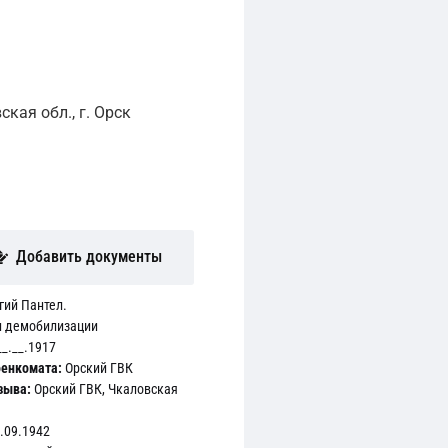
кая обл., г. Орск
Добавить документы
гий Пантел.
и демобилизации
_.__.1917
енкомата:
Орский ГВК
зыва:
Орский ГВК, Чкаловская
.09.1942