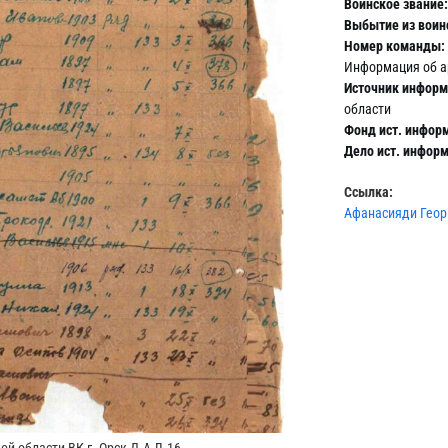
Воинское звание:
Выбытие из воинс
Номер команды:
Информация об а
Источник информ
области
Фонд ист. инфор
Дело ист. инфор
Ссылка:
Афанасияди Георг