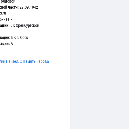
рядовой
кой части:
29.09.1942
378
рхиве –
ации:
ВК Оренбургской
мации:
ВК г. Орск
мации:
А
ий Пантел. :: Память народа