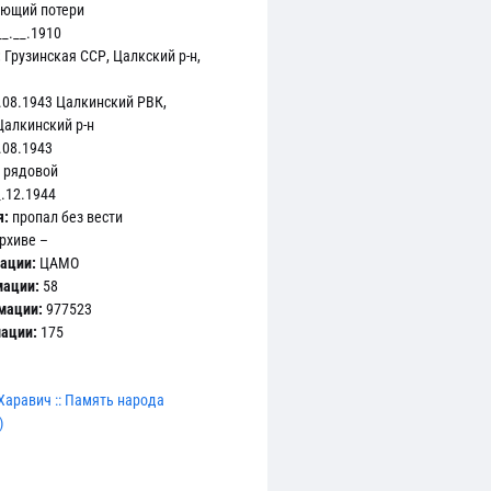
яющий потери
_.__.1910
:
Грузинская ССР, Цалкский р-н,
.08.1943 Цалкинский РВК,
Цалкинский р-н
.08.1943
 Ф.58 Оп.977523 Д.175 Л.259
рядовой
.12.1944
я:
пропал без вести
рхиве –
ации:
ЦАМО
мации:
58
мации:
977523
мации:
175
Харавич :: Память народа
)