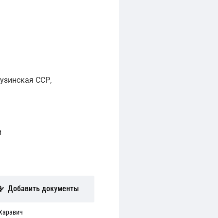
узинская ССР,
и
Добавить документы
Харавич