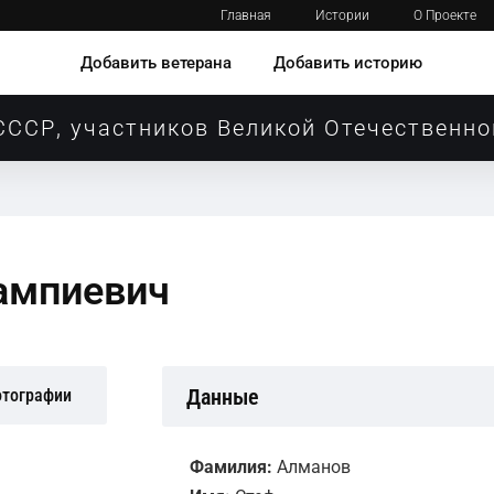
Главная
Истории
О Проекте
Добавить ветерана
Добавить историю
СССР, участников Великой Отечественно
ампиевич
Данные
отографии
Фамилия:
Алманов