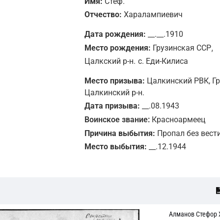
Имя:
Стеф.
Отчество:
Харалампиевич
Дата рождения:
__.__.1910
,
Место рождения:
Грузинская ССР
Цалкский р-н.
с. Еди-Килиса
Место призыва:
Цалкинский РВК, Гр
Цалкинский р-н.
Дата призыва:
__.08.1943
Воинское звание:
Красноармеец
Причина выбытия:
Пропал без вест
Место выбытия:
__.12.1944
Алманов Стефор 