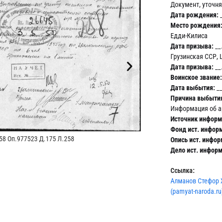
Документ, уточн
Дата рождения:
_
Место рождения
Едди-Килиса
Дата призыва:
__
Грузинская ССР, 
Дата призыва:
__
ЦАМО
Воинское звание:
Дата выбытия:
__
Причина выбыти
Информация об а
Источник информ
Фонд ист. инфор
8 Оп.977523 Д.175 Л.258
Опись ист. инфор
Дело ист. инфор
Ссылка:
Алманов Стефор 
(pamyat-naroda.ru