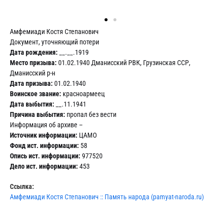
Амфемиади Костя Степанович
Документ, уточняющий потери
Дата рождения:
__.__.1919
Место призыва:
01.02.1940 Дманисский РВК, Грузинская ССР,
Дманисский р-н
Дата призыва:
01.02.1940
Воинское звание:
красноармеец
Дата выбытия:
__.11.1941
Причина выбытия:
пропал без вести
Информация об архиве –
Источник информации:
ЦАМО
Фонд ист. информации:
58
Опись ист. информации:
977520
Дело ист. информации:
453
Ссылка:
Амфемиади Костя Степанович :: Память народа (pamyat-naroda.ru)