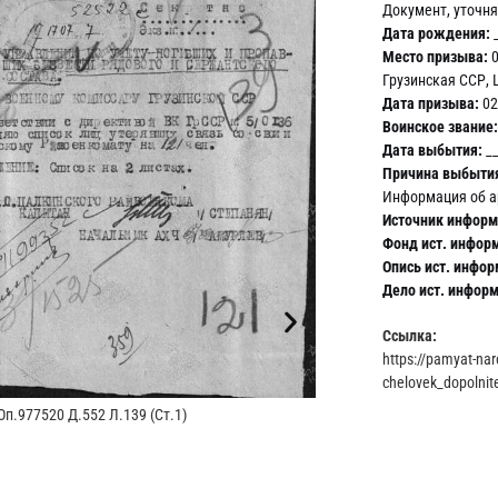
Документ, уточн
Дата рождения:
_
Место призыва:
0
Грузинская ССР, 
Дата призыва:
02
Воинское звание:
Дата выбытия:
__
Причина выбыти
Информация об а
Источник информ
Фонд ист. инфор
Опись ист. инфор
Дело ист. инфор
Ссылка:
https://pamyat-na
chelovek_dopolni
п.977520 Д.552 Л.139 (Ст.1)