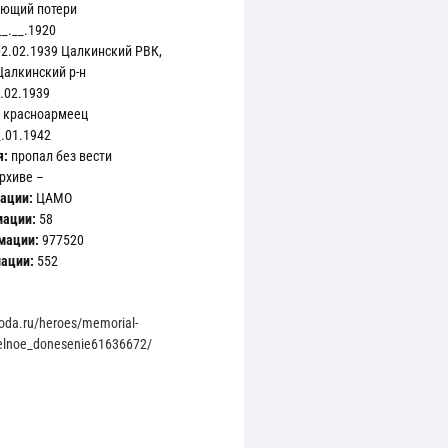
яющий потери
_.__.1920
2.02.1939 Цалкинский РВК,
Цалкинский р-н
.02.1939
красноармеец
.01.1942
я:
пропал без вести
рхиве –
ации:
ЦАМО
мации:
58
мации:
977520
мации:
552
roda.ru/heroes/memorial-
telnoe_donesenie61636672/