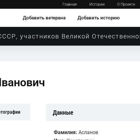
Главная
Истории
О Проекте
Добавить ветерана
Добавить историю
СССР, участников Великой Отечественно
Иванович
Данные
отографии
Фамилия:
Асланов