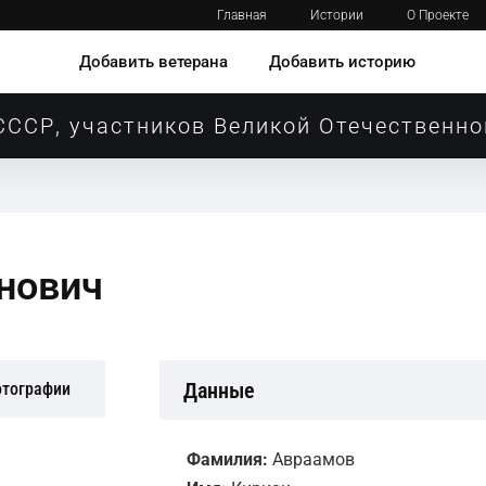
Главная
Истории
О Проекте
Добавить ветерана
Добавить историю
СССР, участников Великой Отечественно
нович
Данные
отографии
Фамилия:
Авраамов