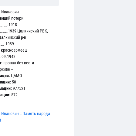
 Иванович
яющий потери
_.__.1918
_.__.1939 Цалкинский РВК,
Цалкинский р-н
.__.1939
красноармеец
.09.1943
я:
пропал без вести
рхиве –
ации:
ЦАМО
мации:
58
мации:
977521
мации:
572
 Иванович :: Память народа
)