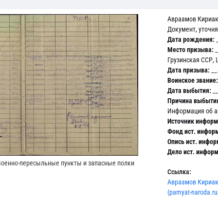
Авраамов Кириак
Документ, уточн
Дата рождения:
_
Место призыва:
_
Грузинская ССР, 
Дата призыва:
__
Воинское звание:
Дата выбытия:
__
Причина выбыти
Информация об а
Источник информ
Фонд ист. инфор
Опись ист. инфор
Дело ист. инфор
Военно-пересыльные пункты и запасные полки
Ссылка:
Авраамов Кириак
(pamyat-naroda.ru