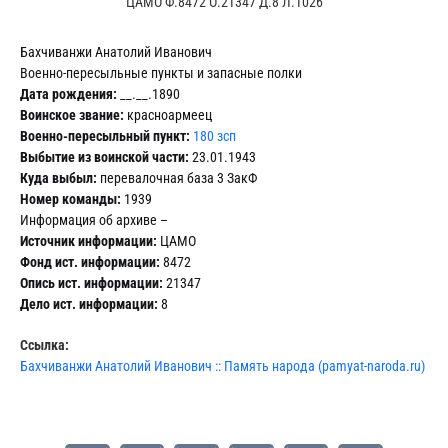
ЦАМО Ф.8472 О.21347 Д.8 Л.1026
Бахчиванжи Анатолий Иванович
Военно-пересыльные пункты и запасные полки
Дата рождения:
__.__.1890
Воинское звание:
красноармеец
Военно-пересыльный пункт:
180 зсп
Выбытие из воинской части:
23.01.1943
Куда выбыл:
перевалочная база 3 ЗакФ
Номер команды:
1939
Информация об архиве –
Источник информации:
ЦАМО
Фонд ист. информации:
8472
Опись ист. информации:
21347
Дело ист. информации:
8
Ссылка:
Бахчиванжи Анатолий Иванович :: Память народа (pamyat-naroda.ru)