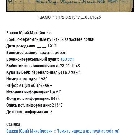
ЦАМО Ф.8472 О.21347 Д.8 Л.1026
Балжи Юрий Михайлович
Военно-пересыльные пункты и запасные полки
Дата рождения:
__.__.1912
Воинское звание:
красноармеец
Военно-пересыльный пункт:
180 зсп
Выбытие из воинской части:
23.01.1943
Куда выбыл:
перевалочная база 3 ЗакФ
Номер команды:
1939
Информация об архиве –
Источник информации:
ЦАМО
Фонд ист. информации:
8472
Опись ист. информации:
21347
Дело ист. информации:
8
Ссылка:
Балжи Юрий Михайлович :: Память народа (pamyat-naroda.ru)