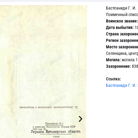
Бастеаниди Г. И.
Поименный списо
Воинское звание:
Дата выбытия:
10
Страна захороне
Регион захоронен
Место захоронен
Селянщина, цент
Могила:
могила 1
Захоронение:
838
Ссылка:
Бастеаниди Г. И.