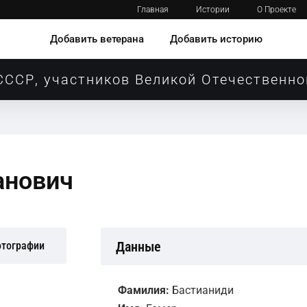
Главная
Истории
О Проекте
Добавить ветерана
Добавить историю
СССР, участников Великой Отечественно
анович
Данные
отографии
Фамилия:
Бастианиди