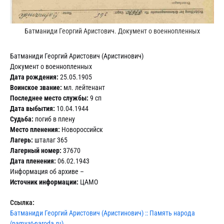
Батманиди Георгий Аристович. Документ о военнопленных
Батманиди Георгий Аристович (Аристинович)
Документ о военнопленных
Дата рождения:
25.05.1905
Воинское звание:
мл. лейтенант
Последнее место службы:
9 сп
Дата выбытия:
10.04.1944
Судьба:
погиб в плену
Место пленения:
Новороссийск
Лагерь:
шталаг 365
Лагерный номер:
37670
Дата пленения:
06.02.1943
Информация об архиве –
Источник информации:
ЦАМО
Ссылка:
Батманиди Георгий Аристович (Аристинович) :: Память народа
(pamyat-naroda.ru)