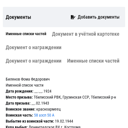
Документы
Добавить документы
Документ в учётной картотеке
Именные списки частей
Документ о награждении
Документ о награждении
Именные списки частей
Билянов Фома Федорович
Именной список части
Дата рождения:
__.__.1924
Место призыва:
Тбилисский РВК, Грузинская ССР, Тбилисский р-н
Дата призыва:
__.02.1943
Воинское звание:
красноармеец
Воинская часть:
58 азсп 50 А
Выбытие из воинской части:
19.02.1944
Куда выбыл:
Ленинградское ВУ г. Кострома