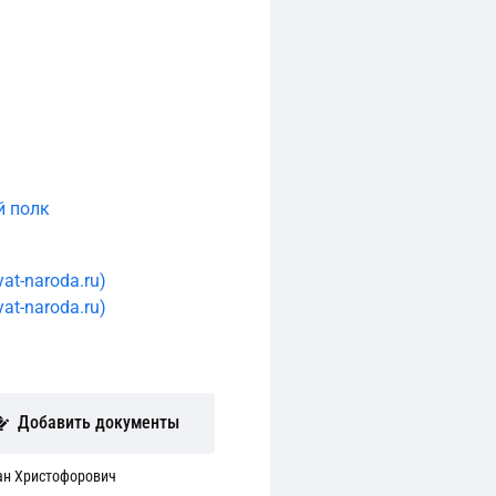
й полк
at-naroda.ru)
at-naroda.ru)
Добавить документы
ан Христофорович