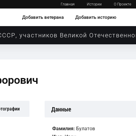
Главная
Истории
О Проекте
Добавить ветерана
Добавить историю
СССР, участников Великой Отечественно
форович
Данные
отографии
Фамилия:
Булатов