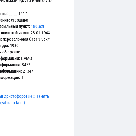
есыльные пункты и запасные
ния:
__.__.1917
ание:
старшина
есыльный пункт:
180 зсп
воинской части:
23.01.1943
:
перевалочная база 3 ЗакФ
анды:
1939
 об архиве –
нформации:
ЦАМО
информации:
8472
информации:
21347
информации:
8
н Христофорович :: Память
yat-naroda.ru)