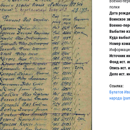
Военно-пер
полки
Дата рожде
Воинское зв
Военно-пер
Выбытие из 
Куда выбыл
Номер ком
Информация
Источник и
Фонд ист. 
Опись ист. 
Дело ист. 
Ссылка:
Булатов Ива
народа (pam