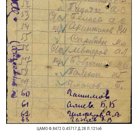
ЦАМО Ф.8472 О.45717 Д.28 Л.121об