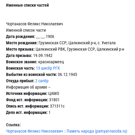
Именные списки частей
Чортанасов Феликс Николаевич
Именной список части
Дата рождения:
__.__.1906
Место рождения:
Грузинская ССР, Цалкинский р-н, с. Унегала
Место призыва:
Цалкинский РВК, Грузинская ССР, Цалкинский р-н
Дата призыва:
19.09.1942
Воинское звание:
красноармеец
Воинская часть:
13 шисбр РГК
Выбытие из воинской части:
06.12.1945
Откуда прибыл:
2 сапбр
Информация об архиве –
Источник информации:
ЦАМО
Фонд ист. информации:
31801
Опись ист. информации:
371311с
Дело ист. информации:
1
Ссылка:
Чортанасов Феликс Николаевич :: Память народа (pamyat-naroda.ru)