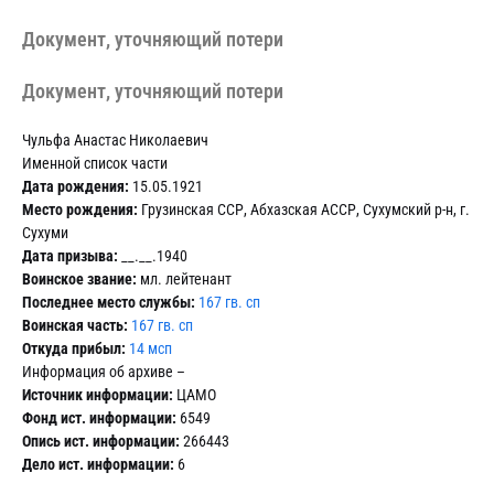
Документ, уточняющий потери
Документ, уточняющий потери
Чульфа Анастас Николаевич
Именной список части
Дата рождения:
15.05.1921
Место рождения:
Грузинская ССР, Абхазская АССР, Сухумский р-н, г.
Сухуми
Дата призыва:
__.__.1940
Воинское звание:
мл. лейтенант
Последнее место службы:
167 гв. сп
Воинская часть:
167 гв. сп
Откуда прибыл:
14 мсп
Информация об архиве –
Источник информации:
ЦАМО
Фонд ист. информации:
6549
Опись ист. информации:
266443
Дело ист. информации:
6