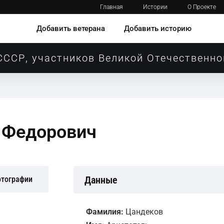
Главная
Истории
О Проекте
Добавить ветерана
Добавить историю
СССР, участников Великой Отечественно
 Федорович
Данные
отографии
Фамилия:
Цандеков