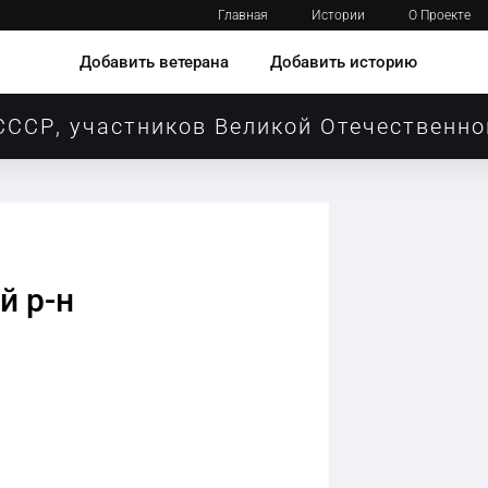
Главная
Истории
О Проекте
Добавить ветерана
Добавить историю
СССР, участников Великой Отечественно
й р-н