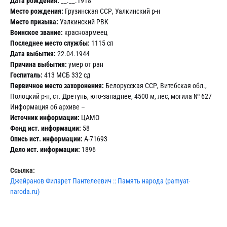
Дата рождения:
__.__.1918
Место рождения:
Грузинская ССР, Уалкинский р-н
Место призыва:
Уалкинский РВК
Воинское звание:
красноармеец
Последнее место службы:
1115 сп
Дата выбытия:
22.04.1944
Причина выбытия:
умер от ран
Госпиталь:
413 МСБ 332 сд
Первичное место захоронения:
Белорусская ССР, Витебская обл.,
Полоцкий р-н, ст. Дретунь, юго-западнее, 4500 м, лес, могила № 627
Информация об архиве –
Источник информации:
ЦАМО
Фонд ист. информации:
58
Опись ист. информации:
А-71693
Дело ист. информации:
1896
Ссылка:
Джейранов Филарет Пантелеевич :: Память народа (pamyat-
naroda.ru)