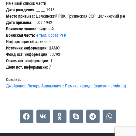
Именной список части
Дата рождения:
__.__.1913
Место призыва:
Цалкинский РВК, Грузинская ССР, Цалкинский р-н
Дата призыва:
__.09.1942
Воинское звание:
рядовой
Воинская часть:
4 тыл. брраз РГК
Информация об архиве –
Источник информации:
ЦАМО
Фонд ист. информации:
30793
Опись ист. информации:
1
Дело ист. информации:
7
Ссылка:
Джойранов Лазарь Аврамович :: Память народа (pamyat-naroda.ru)