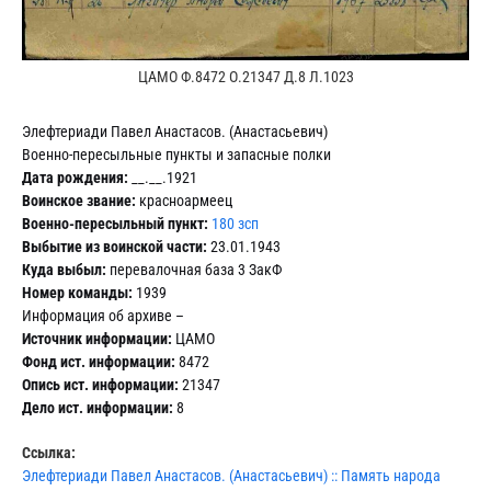
ЦАМО Ф.8472 О.21347 Д.8 Л.1023
Элефтериади Павел Анастасов. (Анастасьевич)
Военно-пересыльные пункты и запасные полки
Дата рождения:
__.__.1921
Воинское звание:
красноармеец
Военно-пересыльный пункт:
180 зсп
Выбытие из воинской части:
23.01.1943
Куда выбыл:
перевалочная база 3 ЗакФ
Номер команды:
1939
Информация об архиве –
Источник информации:
ЦАМО
Фонд ист. информации:
8472
Опись ист. информации:
21347
Дело ист. информации:
8
Ссылка:
Элефтериади Павел Анастасов. (Анастасьевич) :: Память народа