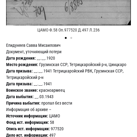
ЦАМО Ф.58 Оп.977520 Д.497 Л.236
Епидуняев Савва Мисаилович
Документ, уточняющий потери
Дата рождения:
__.__.1920
Место рождения:
Грузинская ССР, Тетрицкаройский р-н, Цинцкаро
Дата призыва:
__.__.1941 Тетрицкаройский РВК, Грузинская ССР,
Тетрицкаройский р-н
Дата призыва:
__.__.1941
Воинское звание:
красноармеец
Дата выбытия:
__.03.1943
Причина выбытия:
пропал без вести
Информация об архиве –
Источник информации:
ЦАМО
Фонд ист. информации:
58
Опись ист. информации:
977520
Дело ист. информации:
497