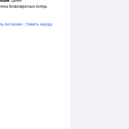
мации:
ЦВМА
тека безвозвратных потерь
ль Антонович :: Память народа