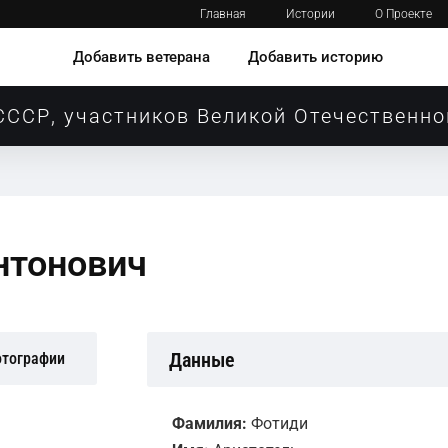
Главная
Истории
О Проекте
Добавить ветерана
Добавить историю
СССР, участников Великой Отечественно
нтонович
Данные
отографии
Фамилия:
Фотиди