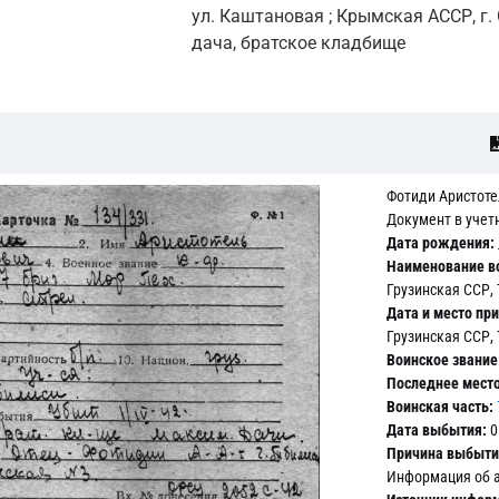
ул. Каштановая ; Крымская АССР, г
дача, братское кладбище
Фотиди Аристоте
Документ в учет
Дата рождения:
Наименование в
Грузинская ССР, 
Дата и место пр
Грузинская ССР, 
Воинское звание
Последнее мест
Воинская часть:
Дата выбытия:
0
Причина выбыти
Информация об 