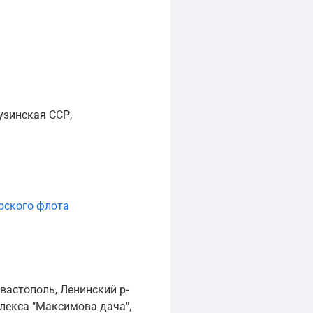
узинская ССР,
рского флота
евастополь, Ленинский р-
плекса "Максимова дача",