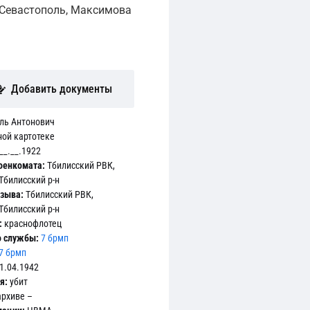
. Севастополь, Максимова
Добавить документы
ль Антонович
ной картотеке
__.__.1922
оенкомата:
Тбилисский РВК,
Тбилисский р-н
изыва:
Тбилисский РВК,
Тбилисский р-н
:
краснофлотец
о службы:
7 брмп
7 брмп
1.04.1942
я:
убит
архиве –