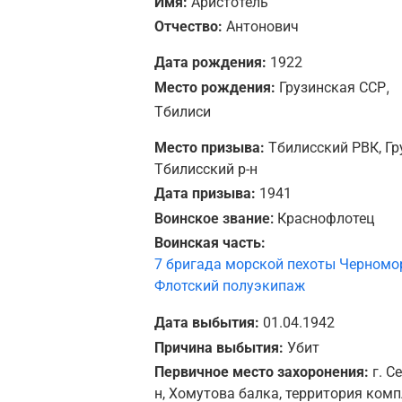
Имя:
Аристотель
Отчество:
Антонович
Дата рождения:
1922
,
Место рождения:
Грузинская ССР
Тбилиси
Место призыва:
Тбилисский РВК, Гр
Тбилисский р-н
Дата призыва:
1941
Воинское звание:
Краснофлотец
Воинская часть:
7 бригада морской пехоты Черномо
Флотский полуэкипаж
Дата выбытия:
01.04.1942
Причина выбытия:
Убит
Первичное место захоронения:
г. С
н, Хомутова балка, территория ком