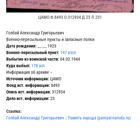
ЦАМО Ф.8493 О.312934 Д.23 Л.231
Голбай Александр Григорьевич
Военно-пересыльные пункты и запасные полки
Дата рождения:
__.__.1923
Военно-пересыльный пункт:
197 азсп
Выбытие из воинской части:
04.02.1944
Куда выбыл:
178 зсп
Информация об архиве –
Источник информации:
ЦАМО
Фонд ист. информации:
8493
Опись ист. информации:
312934
Дело ист. информации:
23
Ссылка:
Голбай Александр Григорьевич :: Память народа (pamyat-naroda.ru)