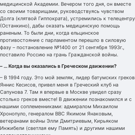
медицинской Академии. Вечером того дня, он вместе
со своими товарищами, руководствуясь чувством
Долга (клятвой Гиппократа), устремились к телецентру
(Останкино), дабы оказать медицинскую помощь
раненым. То были дни, когда ельцинское
противостояние с парламентом перешло в силовую
фазу – постановление №1400 от 21 сентября 1993г.,
поставило Россию на грань Гражданской войны.
– … Когда вы оказались в Греческом движении?
– В 1994 году. Это мой земляк, лидер батумских греков
Яннис Кесисов, привел меня в Греческий клуб на
Сапунова 7. Там я впервые в Москве увидел сразу
столько греков вместе! В движении познакомился и с
нашими соплеменниками: адмиралом Михаилом
Хронопуло, генералом ВВС Якимом Янаковым,
ветеранами войны Элли Дмитриевым, Кирьяком
Инжибели (светлая ему Память) и другими нашими