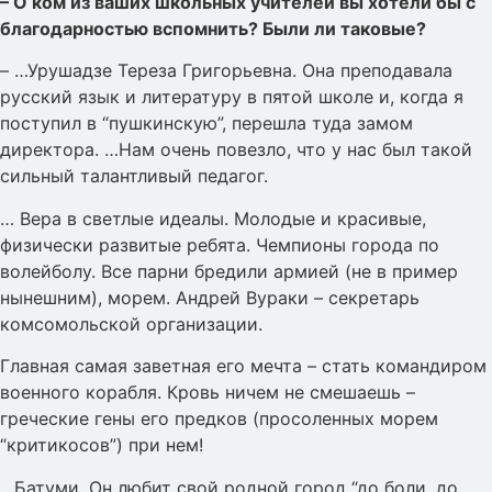
– О ком из ваших школьных учителей вы хотели бы с
благодарностью вспомнить? Были ли таковые?
– …Урушадзе Тереза Григорьевна. Она преподавала
русский язык и литературу в пятой школе и, когда я
поступил в “пушкинскую”, перешла туда замом
директора. …Нам очень повезло, что у нас был такой
сильный талантливый педагог.
… Вера в светлые идеалы. Молодые и красивые,
физически развитые ребята. Чемпионы города по
волейболу. Все парни бредили армией (не в пример
нынешним), морем. Андрей Вураки – секретарь
комсомольской организации.
Главная самая заветная его мечта – стать командиром
военного корабля. Кровь ничем не смешаешь –
греческие гены его предков (просоленных морем
“критикосов”) при нем!
…Батуми. Он любит свой родной город “до боли, до