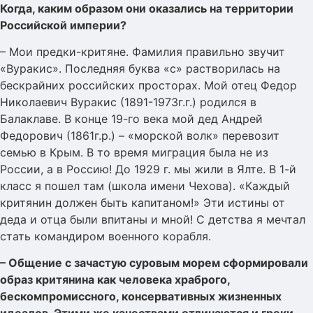
Когда, каким образом они оказались на территории
Российской империи?
– Мои предки-критяне. Фамилия правильно звучит
«Вуракис». Последняя буква «с» растворилась на
бескрайних российских просторах. Мой отец Федор
Николаевич Вуракис (1891-1973г.г.) родился в
Балаклаве. В конце 19-го века мой дед Андрей
Федорович (1861г.р.) – «морской волк» перевозит
семью в Крым. В то время миграция была не из
России, а в Россию! До 1929 г. мы жили в Ялте. В 1-й
класс я пошел там (школа имени Чехова). «Каждый
критянин должен быть капитаном!» Эти истины от
деда и отца были впитаны и мной! С детства я мечтал
стать командиром военного корабля.
– Общение с зачастую суровым морем сформировали
образ критянина как человека храброго,
бескомпромиссного, консервативных жизненных