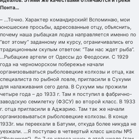
идеалов. Этими же качествами отличаются и греки
Понта…
– …Точно. Характер командирский! Вспоминаю, мои
юношеские просьбы, адресованные отцу, объяснить,
почему наша рыбацкая лодка направляется именно по
“вот этому” заданному им курсу, ограничивались его
традиционным скупым ответом: “Там нас ждет рыба”.
…Рыбацкие артели от Одессы до Феодосии. С 1929
года на черноморском побережье начали
организовываться рыболовецкие колхозы и отца, как
специалиста по рыбной ловле, пригласили в Сухуми
для налаживания сего дела. В Сухуми мы прожили
четыре года – до 1933 г. Там я поступил в фабрично-
заводскую семилетку (ФЗСУ) во второй класс. В 1933
г. отца пригласили в Аджарию. Там так же начали
организовываться рыболовецкие колхозы. В конце
1933г. мы переехали в Батуми, откуда более никуда не
уезжали. …Я поступаю в четвертый класс школы №5
(“Водников”). До 7-го класса учусь в этой школе (там