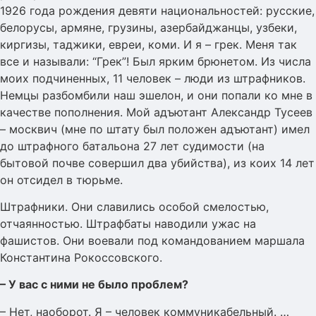
1926 года рождения девяти национальностей: русские,
белорусы, армяне, грузины, азербайджанцы, узбеки,
киргизы, таджики, евреи, коми. И я – грек. Меня так
все и называли: “Грек”! Был ярким брюнетом. Из числа
моих подчиненных, 11 человек – люди из штрафников.
Немцы разбомбили наш эшелон, и они попали ко мне в
качестве пополнения. Мой адъютант Александр Тусеев
– москвич (мне по штату был положен адъютант) имел
до штрафного батальона 27 лет судимости (на
бытовой почве совершил два убийства), из коих 14 лет
он отсидел в тюрьме.
Штрафники. Они славились особой смелостью,
отчаянностью. Штрафбаты наводили ужас на
фашистов. Они воевали под командованием маршала
Константина Рокоссовского.
– У вас с ними не было проблем?
– Нет, наоборот. Я – человек коммуникабельный. …