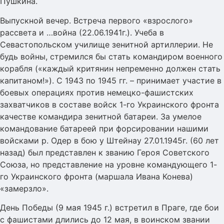
Пушкина.
Выпускной вечер. Встреча первого «взрослого»
рассвета и …война (22.06.1941г.). Учеба в
Севастопольском училище зенитной артиллерии. Не
будь войны, стремился бы стать командиром военного
корабля («каждый критянин непременно должен стать
капитаном!»). С 1943 по 1945 гг. – принимает участие в
боевых операциях против немецко-фашистских
захватчиков в составе войск 1-го Украинского фронта
качестве командира зенитной батареи. За умелое
командование батареей при форсировании нашими
войсками р. Одер в бою у Штейнау 27.01.1945г. (60 лет
назад) был представлен к званию Героя Советского
Союза, но представление на уровне командующего 1-
го Украинского фронта (маршала Ивана Конева)
«замерзло».
День Победы (9 мая 1945 г.) встретил в Праге, где бои
с фашистами длились до 12 мая, в воинском звании