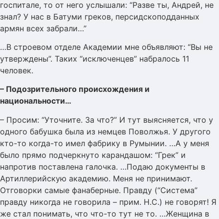
госпитале, то от него услышали: “Разве ты, Андрей, не
знал? У нас в Батуми греков, персидскоподданных
армян всех забрали…”
…В строевом отделе Академии мне объявляют: “Вы не
утверждены”. Таких “исключенцев” набралось 11
человек.
– Подозрительного происхождения и
национальности…
– Просим: “Уточните. За что?” И тут выясняется, что у
одного бабушка была из немцев Поволжья. У другого
кто-то когда-то имел фабрику в Румынии. …А у меня
было прямо подчеркнуто карандашом: “Грек” и
напротив поставлена галочка. …Подаю документы в
Артиллерийскую академию. Меня не принимают.
Отговорки самые фанаберные. Правду (“Система”
правду никогда не говорила – прим. Н.С.) не говорят! Я
же стал понимать, что что-то тут не то. …Женщина в