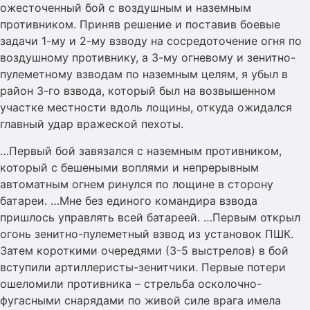
ожесточенный бой с воздушным и наземным
противником. Приняв решение и поставив боевые
задачи 1-му и 2-му взводу на сосредоточение огня по
воздушному противнику, а 3-му огневому и зенитно-
пулеметному взводам по наземным целям, я убыл в
район 3-го взвода, который был на возвышенном
участке местности вдоль лощины, откуда ожидался
главный удар вражеской пехоты.
…Первый бой завязался с наземным противником,
который с бешеными воплями и непрерывным
автоматным огнем ринулся по лощине в сторону
батареи. …Мне без единого командира взвода
пришлось управлять всей батареей. …Первым открыл
огонь зенитно-пулеметный взвод из установок ПШК.
Затем короткими очередями (3-5 выстрелов) в бой
вступили артиллеристы-зенитчики. Первые потери
ошеломили противника – стрельба осколочно-
фугасными снарядами по живой силе врага имела