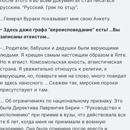
после этого я во всем документах стал писаться
русским. “Русский. Грек по отцу”.
…Генерал Вураки показывает мне свою Анкету.
– Здесь даже графа “вероисповедание” есть! …Вы
записаны атеистом…
-…Родители, бабушки и дедушки были верующими
людьми. Я крещен самым настоящим образом в Ялте.
Но я атеист. Комсомольская юность, атеистическая
страна. Я уважительно отношусь к религии, к
верующим, но, поверьте мне на слово, много повидал
и здесь наносного. …Скажем так, мирские пороки
присутствуют и там.
… Об ограничениях по национальному признаку. Это
была Директива Лаврентия Берии – “Руководство к
исполнению” при приеме в вузы, что действовала все
те 6 лет, когда меня не принимали в военную
академию. Она была отменена после ареста и