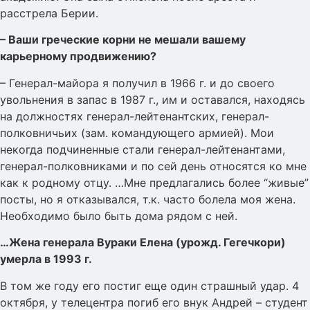
расстрела Берии.
– Ваши греческие корни не мешали вашему
карьерному продвижению?
– Генерал-майора я получил в 1966 г. и до своего
увольнения в запас в 1987 г., им и оставался, находясь
на должностях генерал-лейтенантских, генерал-
полковничьих (зам. командующего армией). Мои
некогда подчиненные стали генерал-лейтенантами,
генерал-полковниками и по сей день относятся ко мне
как к родному отцу. …Мне предлагались более “живые”
посты, но я отказывался, т.к. часто болела моя жена.
Необходимо было быть дома рядом с ней.
…Жена генерала Вураки Елена (урожд. Гегечкори)
умерла в 1993 г.
В том же году его постиг еще один страшный удар. 4
октября, у телецентра погиб его внук Андрей – студент