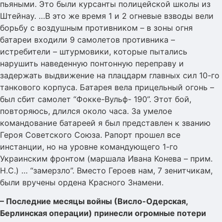
пьяными. Это были курсанты полицейской школы из
Штейнау. …В это же время 1 и 2 огневые взводы вели
борьбу с воздушным противником – в зоны огня
батареи входили 9 самолетов противника –
истребители – штурмовики, которые пытались
нарушить наведенную понтонную переправу и
задержать выдвижение на плацдарм главных сил 10-го
танкового корпуса. Батарея вела прицельный огонь –
был сбит самолет “Фокке-Вульф- 190”. Этот бой,
повторяюсь, длился около часа. За умелое
командование батареей я был представлен к званию
Героя Советского Союза. Рапорт прошел все
инстанции, но на уровне командующего 1-го
Украинским фронтом (маршала Ивана Конева – прим.
Н.С.) … “замерзло”. Вместо Героев нам, 7 зенитчикам,
были вручены ордена Красного Знамени.
– Последние месяцы войны (Висло-Одерская,
Берлинская операции) принесли огромные потери