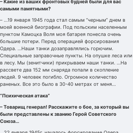
– Какие из ваших фронтовых будней были для вас
самыми памятными?
– …19 января 1945 года стал самым “черным” днем в
моей военной биографии. Под польским населенным
пунктом Камоцка Воля моя батарея понесла очень
большие потери. Перед операцией форсирования
Одера. …Наши танки дозаправлялись горючим.
Специальные заправочные пункты. На опушке леса или
в лесу. Мы (зенитчики) прикрываем наши танки. …На
рассвете два 152 мм снаряда попали в скопление
людей. 9 человек погибло. Огромное количество
раненых. Все это было в 30-40 метрах от меня…
“Психическая атака”
– Товарищ генерал! Расскажите о бое, за который вы
были представлены к званию Герой Советского
Союза…
…22 января 1945г. началось форсирование Одера.