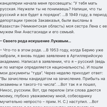
канцелярии начала меня просвещать: “У тебя мать
русская. Неужели ты не понимаешь? Напиши, что ты
русский и все будет в порядке”. …В 1949 году, в период
депортации греков Закавказья, были высланы в
Казахстан (Чимкентская область) моя сестра Лена с ее
мужем Яни Анастасиади и его семьей.
– Своего рода искушение Лукавым…
– Что-то в этом роде. …В 1953 году, когда Берию уже
забрали, я вновь подаю заявление в Артиллерийскую
академию. Написал в заявлении, что я – русский (ведь
и по матери определяется национальность). И пошли
мои документы “туда”. Через неделю приходит ответ:
“Вы зачислены кандидатом на зачисление. Прибыть на
экзамены и такого-то числа”. …Вот так я и пошел,
Никос, русским. Вот, где перелом (эти слова даются
моему, глубоко уважаемому мной, собеседнику
мучительно непросто – прим. Н. С.) наступил. …Вот