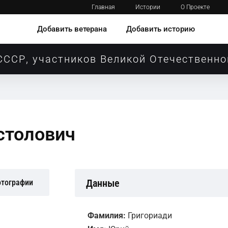
Главная
Истории
О Проекте
Добавить ветерана
Добавить историю
СССР, участников Великой Отечественно
столович
Данные
отографии
Фамилия:
Григориади