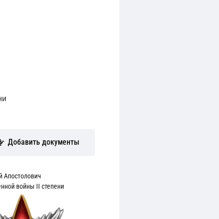
ни
Добавить документы
й Апостолович
нной войны II степени