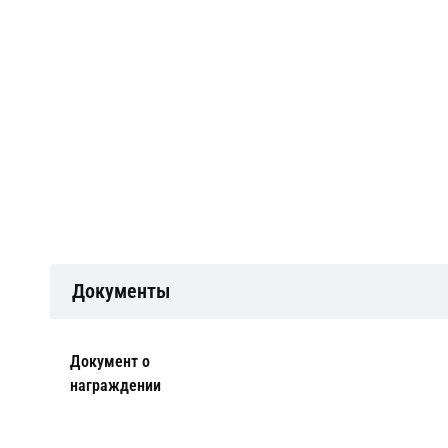
Документы
Документ о
награждении