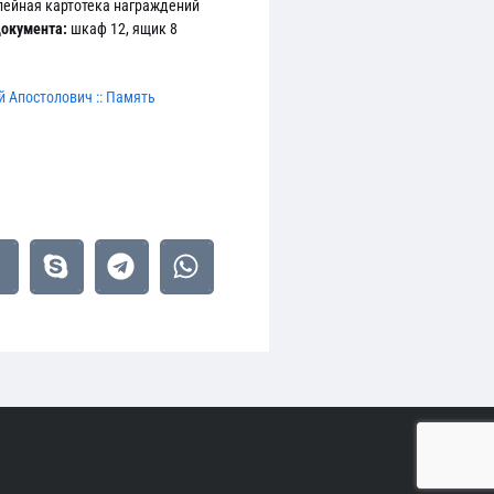
ейная картотека награждений
окумента:
шкаф 12, ящик 8
 Апостолович :: Память