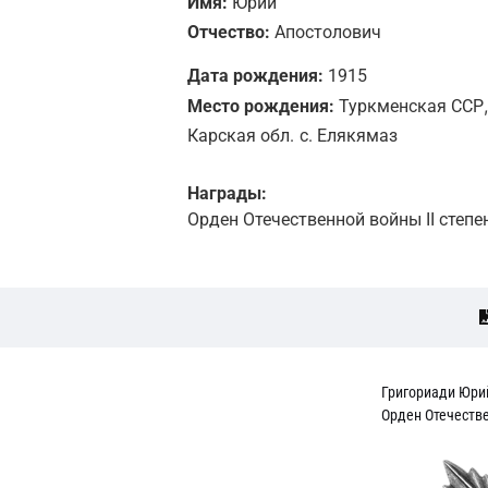
Имя:
Юрий
Отчество:
Апостолович
Дата рождения:
1915
,
Место рождения:
Туркменская ССР
Карская обл.
с. Елякямаз
Награды:
Орден Отечественной войны II степе
Григориади Юри
Орден Отечестве