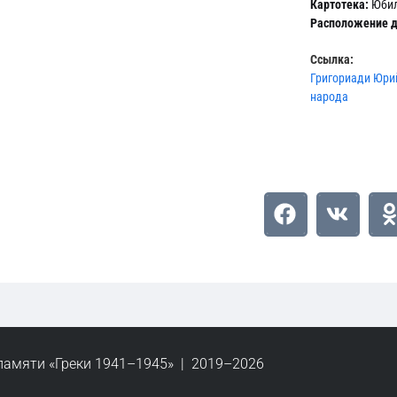
Картотека:
Юбил
Расположение д
Ссылка:
Григориади Юрий
народа
памяти «Греки 1941–1945» | 2019–2026