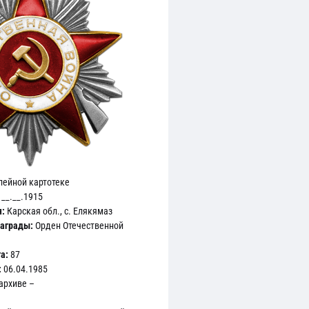
лейной картотеке
__.__.1915
:
Карская обл., с. Елякямаз
аграды:
Орден Отечественной
а:
87
:
06.04.1985
архиве –