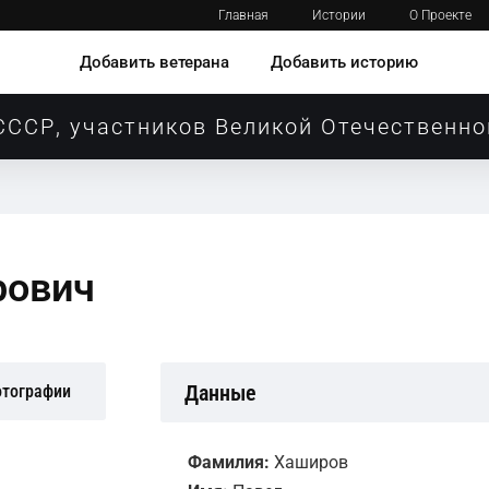
Главная
Истории
О Проекте
Добавить ветерана
Добавить историю
СССР, участников Великой Отечественно
рович
Данные
отографии
Фамилия:
Хаширов