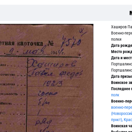
Хаширов Па
Военно-пер
полки
Дата рожде
Место рожд
Дата и мест
Портшалинс
Портшалинс
Дата призы
Воинское зв
Последнее 
полк
Военно-пер
военно-пер
(Новоросси
пункт), Кра
Воинская ча