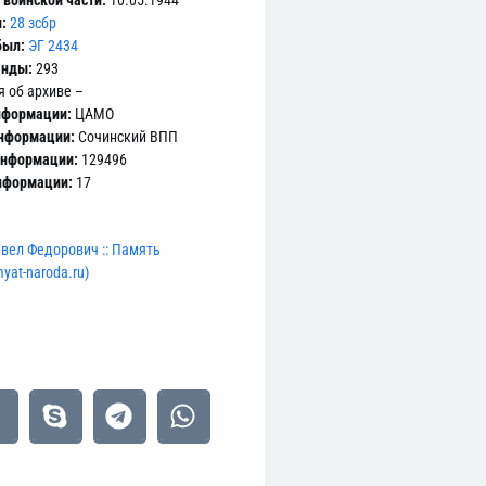
воинской части:
10.05.1944
:
28 зсбр
был:
ЭГ 2434
анды:
293
 об архиве –
нформации:
ЦАМО
информации:
Сочинский ВПП
информации:
129496
информации:
17
вел Федорович :: Память
yat-naroda.ru)