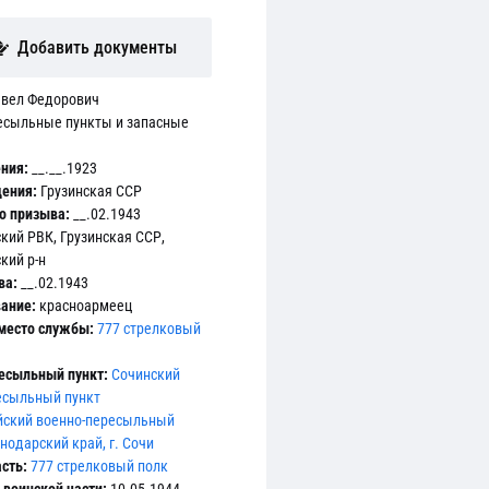
Добавить документы
вел Федорович
есыльные пункты и запасные
ния:
__.__.1923
ения:
Грузинская ССР
о призыва:
__.02.1943
кий РВК, Грузинская ССР,
кий р-н
ва:
__.02.1943
ание:
красноармеец
место службы:
777 стрелковый
есыльный пункт:
Сочинский
есыльный пункт
йский военно-пересыльный
снодарский край, г. Сочи
сть:
777 стрелковый полк