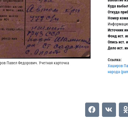
Выбытие из 
Куда выбыл
Откуда при
Номер ком
Информация
Источник и
Фонд ист. 
Опись ист. 
Дело ист. 
Ссылка:
ров Павел Федорович. Учетная карточка
Хаширов Па
народа (pam