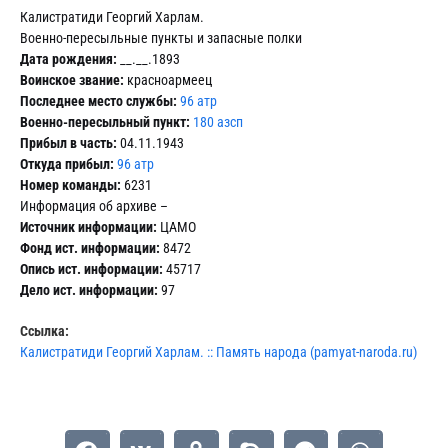
Калистратиди Георгий Харлам.
Военно-пересыльные пункты и запасные полки
Дата рождения:
__.__.1893
Воинское звание:
красноармеец
Последнее место службы:
96 атр
Военно-пересыльный пункт:
180 азсп
Прибыл в часть:
04.11.1943
Откуда прибыл:
96 атр
Номер команды:
6231
Информация об архиве –
Источник информации:
ЦАМО
Фонд ист. информации:
8472
Опись ист. информации:
45717
Дело ист. информации:
97
Ссылка:
Калистратиди Георгий Харлам. :: Память народа (pamyat-naroda.ru)