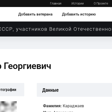
Главная
Истории
О Проекте
Добавить ветерана
Добавить историю
СССР, участников Великой Отечественно
 Георгиевич
Данные
отографии
Фамилия:
Караджаев