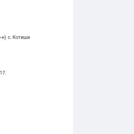
-н)
с. Котиши
17.