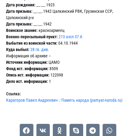
Дата рождения:
__.__.1923
Дата призыва:
__.__.1942 Цалкинский РВК, Грузинская ССР,
Цалкинский р-н
Дата призыва:
__.__.1942
Воинское звание:
красноармеец
Военно-пересыльный пункт:
213 азсп 37 А
Выбытие из воинской части:
04.10.1944
Куда выбыл:
28 гв. див.
Информация об архиве –
Источник информации:
ЦАМО
Фонд ист. информации:
8509
Опись ист. информации:
122098
Дело ист. информации:
1
Ссылка:
Карагеров Павел Андреевич :: Память народа (pamyat-naroda.ru)