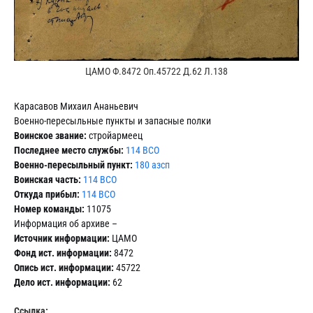
ЦАМО Ф.8472 Оп.45722 Д.62 Л.138
Карасавов Михаил Ананьевич
Военно-пересыльные пункты и запасные полки
Воинское звание:
стройармеец
Последнее место службы:
114 ВСО
Военно-пересыльный пункт:
180 азсп
Воинская часть:
114 ВСО
Откуда прибыл:
114 ВСО
Номер команды:
11075
Информация об архиве –
Источник информации:
ЦАМО
Фонд ист. информации:
8472
Опись ист. информации:
45722
Дело ист. информации:
62
Ссылка: