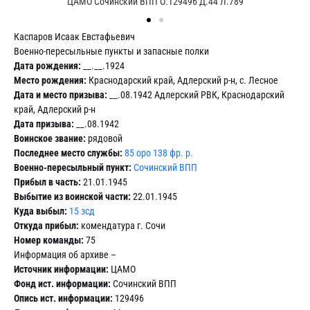
ЦАМО Сочинский ВПП О.129496 Д.44 Л.789
Каспаров Исаак Евстафьевич
Военно-пересыльные пункты и запасные полки
Дата рождения:
__.__.1924
Место рождения:
Краснодарский край, Адлерский р-н, с. Лесное
Дата и место призыва:
__.08.1942 Адлерский РВК, Краснодарский
край, Адлерский р-н
Дата призыва:
__.08.1942
Воинское звание:
рядовой
Последнее место службы:
85 оро 138 фр. р.
Военно-пересыльный пункт:
Сочинский ВПП
Прибыл в часть:
21.01.1945
Выбытие из воинской части:
22.01.1945
Куда выбыл:
15 зсд
Откуда прибыл:
комендатура г. Сочи
Номер команды:
75
Информация об архиве –
Источник информации:
ЦАМО
Фонд ист. информации:
Сочинский ВПП
Опись ист. информации:
129496