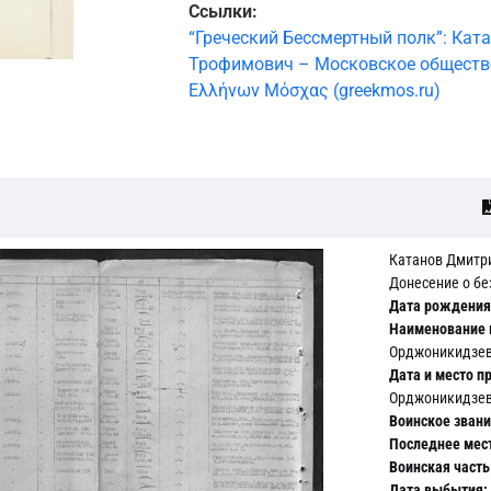
Ссылки:
“Греческий Бессмертный полк”: Кат
Трофимович – Московское общество
Ελλήνων Μόσχας (greekmos.ru)
Катанов Дмитр
Донесение о бе
Дата рождения
Наименование 
Орджоникидзевс
Дата и место п
Орджоникидзевс
Воинское звани
Последнее мес
Воинская часть
Дата выбытия: