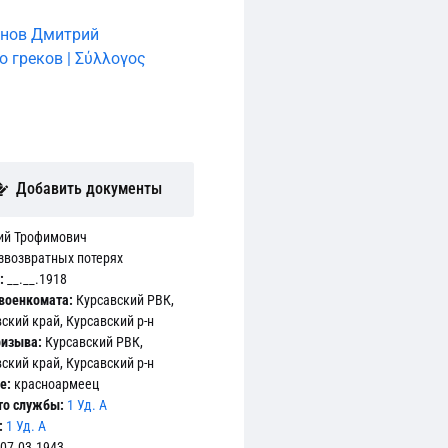
анов Дмитрий
 греков | Σύλλογος
Добавить документы
ий Трофимович
звозвратных потерях
:
__.__.1918
военкомата:
Курсавский РВК,
кий край, Курсавский р-н
ризыва:
Курсавский РВК,
кий край, Курсавский р-н
е:
красноармеец
то службы:
1 Уд. А
:
1 Уд. А
07.03.1943