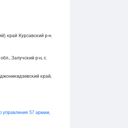
,
й) край
Курсавский р-н.
бл., Залучский р-н, с.
рджоникидзевский край,
т
о управления 57 армии,