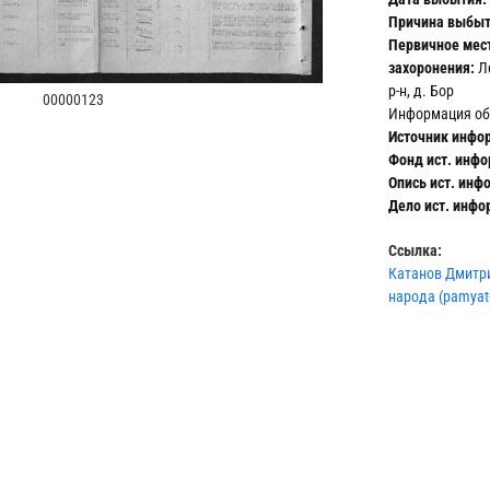
Причина выбыт
Первичное мес
захоронения:
Ле
р-н, д. Бор
00000123
Информация об
Источник инфо
Фонд ист. инф
Опись ист. инф
Дело ист. инфо
Ссылка:
Катанов Дмитри
народа (pamyat-