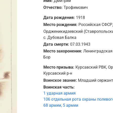
Имя:
Дмитрий
Отчество:
Трофимович
Дата рождения:
1918
Место рождения:
Российская СФСР
Ордженикидзевский (Ставропольски
с. Дубовая Балка
Дата смерти:
07.03.1943
Место захоронения:
Ленинградская о
Бор
Место призыва:
Курсавский РВК, О
Курсавский р-н
Воинское звание:
Младший сержан
Воинская часть:
1 ударная армия
106 отдельная рота охраны полевог
68 армии, 5 армии