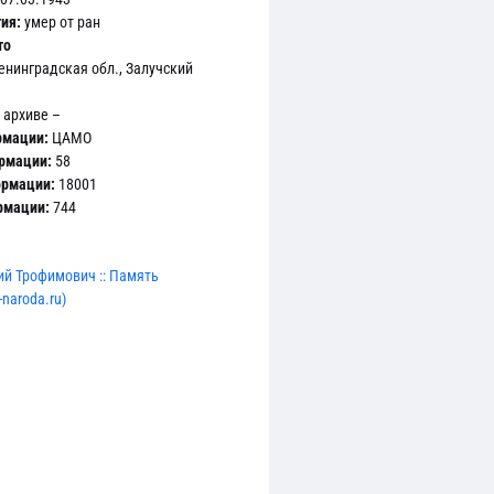
ия:
умер от ран
то
нинградская обл., Залучский
 архиве –
рмации:
ЦАМО
ормации:
58
ормации:
18001
рмации:
744
й Трофимович :: Память
naroda.ru)