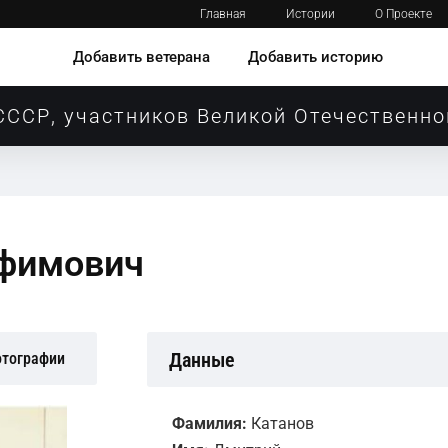
Главная
Истории
О Проекте
Добавить ветерана
Добавить историю
СССР, участников Великой Отечественно
офимович
Данные
отографии
Фамилия:
Катанов