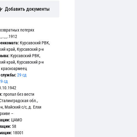
Добавить документы
возвратных потерях
_.__.1912
енкомата:
Курсавский РВК,
й край, Курсавский р-н
зыва:
Курсавский РВК,
й край, Курсавский р-н
красноармеец
 службы:
29 сд
29 сд
.10.1942
я:
пропал без вести
Сталинградская обл.,
н, Майский с/с, д. Елхи
рхиве –
ации:
ЦАМО
мации:
58
мации:
18001