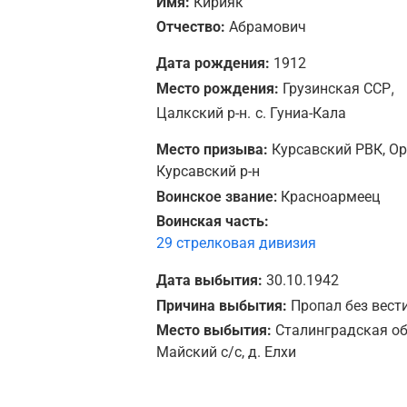
Имя:
Кирияк
Отчество:
Абрамович
Дата рождения:
1912
,
Место рождения:
Грузинская ССР
Цалкский р-н.
с. Гуниа-Кала
Место призыва:
Курсавский РВК, О
Курсавский р-н
Воинское звание:
Красноармеец
Воинская часть:
29 стрелковая дивизия
Дата выбытия:
30.10.1942
Причина выбытия:
Пропал без вест
Место выбытия:
Сталинградская обл
Майский с/с, д. Елхи