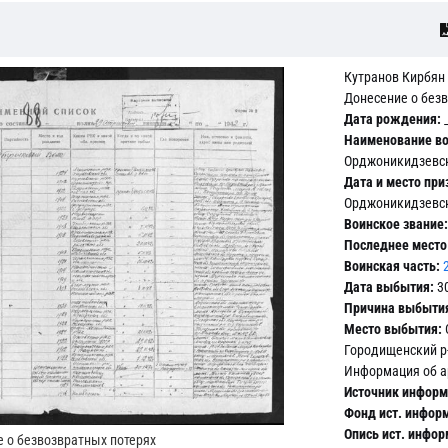
Кутранов Кирбян
Донесение о без
Дата рождения:
_
Наименование во
Орджоникидзевски
Дата и место при
Орджоникидзевски
Воинское звание:
Последнее место
Воинская часть:
Дата выбытия:
30
Причина выбыти
Место выбытия:
Городищенский р-
Информация об а
Источник информ
Фонд ист. инфор
Опись ист. инфор
 о безвозвратных потерях