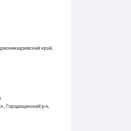
рджоникидзевский край,
и
., Городищенский р-н,