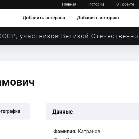
Главная
Истории
О Проекте
Добавить ветерана
Добавить историю
СССР, участников Великой Отечественно
амович
Данные
отографии
Фамилия:
Катранов