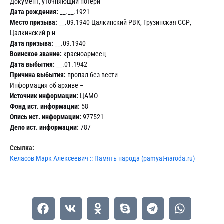
Документ, уточняющий потери
Дата рождения:
__.__.1921
Место призыва:
__.09.1940 Цалкинский РВК, Грузинская ССР,
Цалкинский р-н
Дата призыва:
__.09.1940
Воинское звание:
красноармеец
Дата выбытия:
__.01.1942
Причина выбытия:
пропал без вести
Информация об архиве –
Источник информации:
ЦАМО
Фонд ист. информации:
58
Опись ист. информации:
977521
Дело ист. информации:
787
Ссылка:
Келасов Марк Алексеевич :: Память народа (pamyat-naroda.ru)