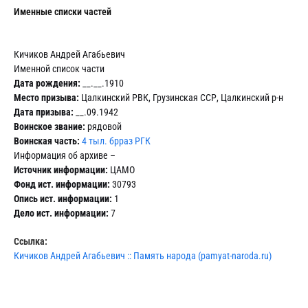
Именные списки частей
Кичиков Андрей Агабьевич
Именной список части
Дата рождения:
__.__.1910
Место призыва:
Цалкинский РВК, Грузинская ССР, Цалкинский р-н
Дата призыва:
__.09.1942
Воинское звание:
рядовой
Воинская часть:
4 тыл. брраз РГК
Информация об архиве –
Источник информации:
ЦАМО
Фонд ист. информации:
30793
Опись ист. информации:
1
Дело ист. информации:
7
Ссылка:
Кичиков Андрей Агабьевич :: Память народа (pamyat-naroda.ru)