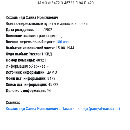
ЦАМО Ф.8472 О.45722 Л.94 Л.420
Кохаймиди Савва Ираклиевич
Военно-пересыльные пункты и запасные полки
Дата рождения:
__.__.1902
Воинское звание:
красноармеец
Военно-пересыльный пункт:
180 азсп
Выбытие из воинской части:
15.08.1944
Куда выбыл:
Унжлаг НКВД
Номер команды:
48321
Информация об архиве –
Источник информации:
ЦАМО
Фонд ист. информации:
8472
Опись ист. информации:
45722
Дело ист. информации:
94
Ссылка:
Кохаймиди Савва Ираклиевич :: Память народа (pamyat-naroda.ru)