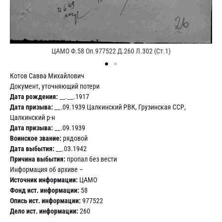
ЦАМО Ф.58 Оп.977522 Д.260 Л.302 (Ст.1)
Котов Савва Михайлович
Документ, уточняющий потери
Дата рождения:
__.__.1917
Дата призыва:
__.09.1939 Цалкинский РВК, Грузинская ССР,
Цалкинский р-н
Дата призыва:
__.09.1939
Воинское звание:
рядовой
Дата выбытия:
__.03.1942
Причина выбытия:
пропал без вести
Информация об архиве –
Источник информации:
ЦАМО
Фонд ист. информации:
58
Опись ист. информации:
977522
Дело ист. информации:
260