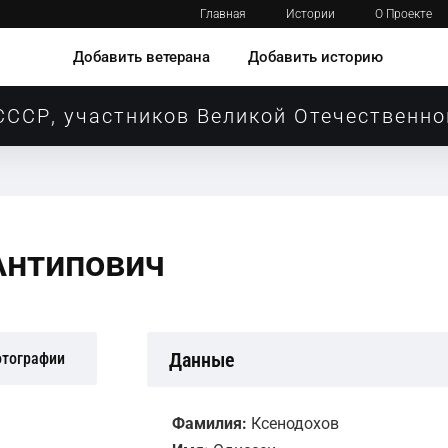
Главная
Истории
О Проекте
Добавить ветерана
Добавить историю
СССР, участников Великой Отечественно
Антипович
Данные
отографии
Фамилия:
Ксенодохов