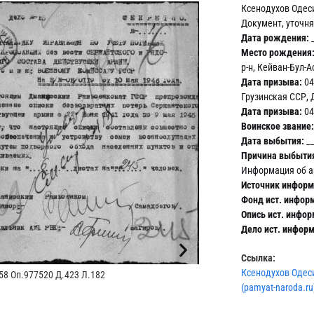
Ксенодухов Одес
Документ, уточн
Дата рождения:
_
Место рождения
р-н, Кейван-Бул-А
Дата призыва:
04
Грузинская ССР, 
Дата призыва:
04
Воинское звание:
Дата выбытия:
__
Причина выбыти
Информация об а
Источник информ
Фонд ист. инфор
Опись ист. инфор
Дело ист. инфор
Ссылка:
Ксенодухов Одеси
8 Оп.977520 Д.423 Л.182
(pamyat-naroda.ru