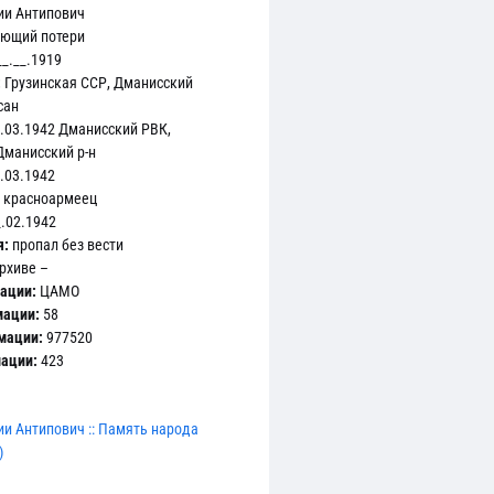
ии Антипович
яющий потери
_.__.1919
:
Грузинская ССР, Дманисский
сан
.03.1942 Дманисский РВК,
Дманисский р-н
.03.1942
красноармеец
.02.1942
я:
пропал без вести
рхиве –
ации:
ЦАМО
мации:
58
мации:
977520
мации:
423
и Антипович :: Память народа
)