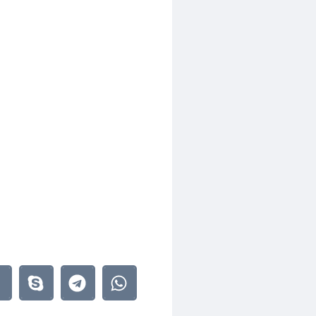
 Ф.58 Оп.977520 Д.423 Л.184