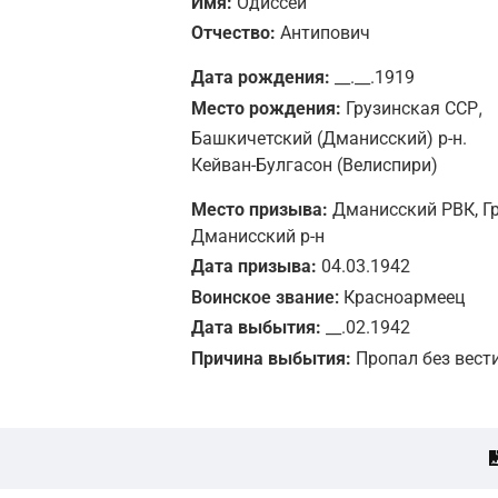
Имя:
Одиссеи
Отчество:
Антипович
Дата рождения:
__.__.1919
,
Место рождения:
Грузинская ССР
Башкичетский (Дманисский) р-н.
Кейван-Булгасон (Велиспири)
Место призыва:
Дманисский РВК, Гр
Дманисский р-н
Дата призыва:
04.03.1942
Воинское звание:
Красноармеец
Дата выбытия:
__.02.1942
Причина выбытия:
Пропал без вест