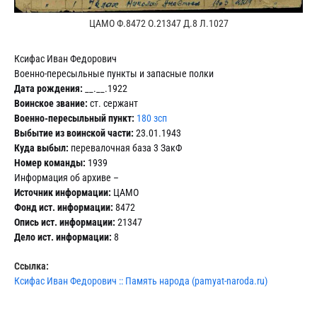
ЦАМО Ф.8472 О.21347 Д.8 Л.1027
Ксифас Иван Федорович
Военно-пересыльные пункты и запасные полки
Дата рождения:
__.__.1922
Воинское звание:
ст. сержант
Военно-пересыльный пункт:
180 зсп
Выбытие из воинской части:
23.01.1943
Куда выбыл:
перевалочная база 3 ЗакФ
Номер команды:
1939
Информация об архиве –
Источник информации:
ЦАМО
Фонд ист. информации:
8472
Опись ист. информации:
21347
Дело ист. информации:
8
Ссылка:
Ксифас Иван Федорович :: Память народа (pamyat-naroda.ru)