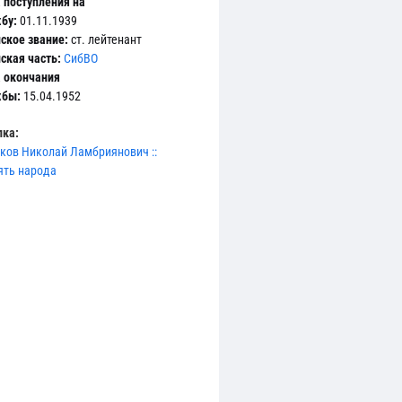
 поступления на
бу:
01.11.1939
ское звание:
ст. лейтенант
ская часть:
СибВО
 окончания
жбы:
15.04.1952
ка:
ков Николай Ламбриянович ::
ть народа