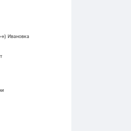
-н)
Ивановка
т
ни