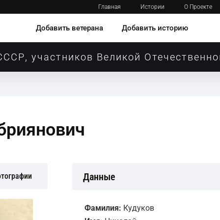
Главная
Истории
О Проекте
Добавить ветерана
Добавить историю
СССР, участников Великой Отечественно
бриянович
Данные
отографии
Фамилия:
Кудуков