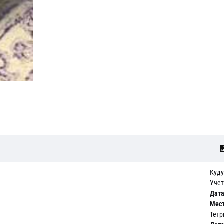
Куду
Учет
Дата
Мест
Тетр