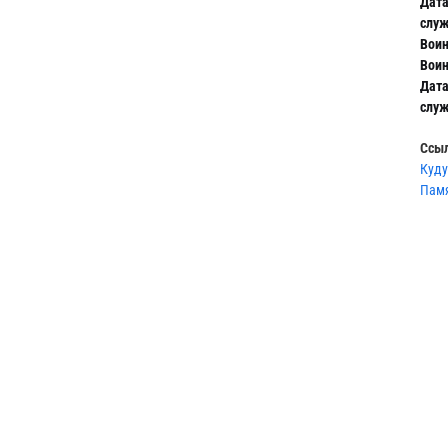
Дата
служ
Воин
Воин
Дата
слу
Ссыл
Куду
Памя