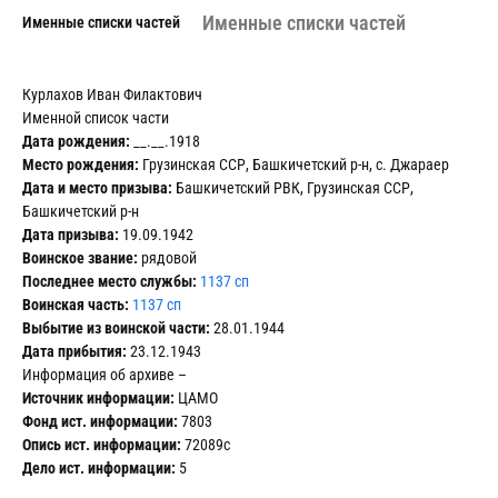
Именные списки частей
Именные списки частей
Курлахов Иван Филактович
Именной список части
Дата рождения:
__.__.1918
Место рождения:
Грузинская ССР, Башкичетский р-н, с. Джараер
Дата и место призыва:
Башкичетский РВК, Грузинская ССР,
Башкичетский р-н
Дата призыва:
19.09.1942
Воинское звание:
рядовой
Последнее место службы:
1137 сп
Воинская часть:
1137 сп
Выбытие из воинской части:
28.01.1944
Дата прибытия:
23.12.1943
Информация об архиве –
Источник информации:
ЦАМО
Фонд ист. информации:
7803
Опись ист. информации:
72089с
Дело ист. информации:
5