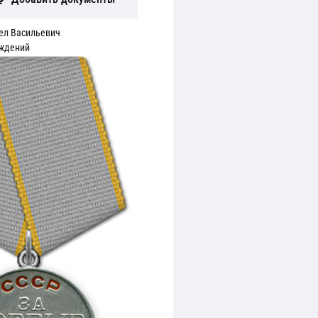
ел Васильевич
аждений