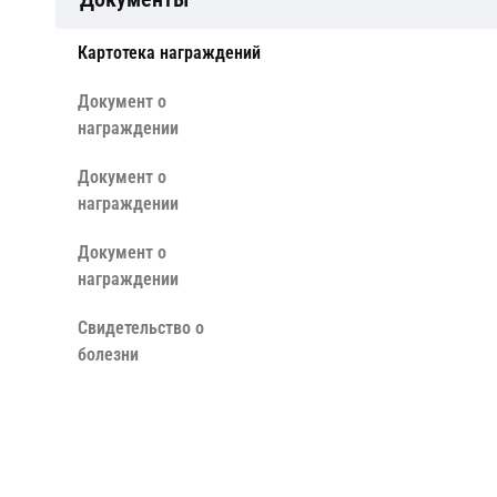
Картотека награждений
Документ о
награждении
Документ о
награждении
Документ о
награждении
Свидетельство о
болезни