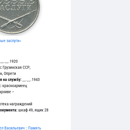
ые заслуги»
__.__.1920
:
Грузинская ССР,
н, Опрети
я на службу:
__.__.1943
:
красноармеец
архиве –
отека награждений
окумента:
шкаф 49, ящик 28
л Васильевич :: Память