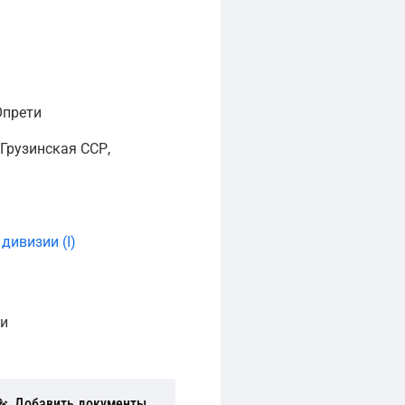
Опрети
Грузинская ССР,
дивизии (I)
ни
Добавить документы