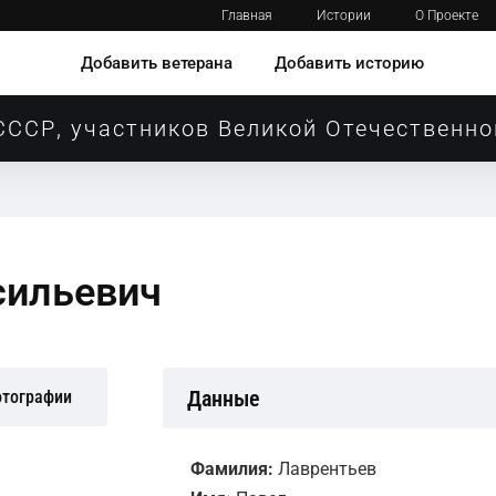
Главная
Истории
О Проекте
Добавить ветерана
Добавить историю
СССР, участников Великой Отечественно
сильевич
Данные
отографии
Фамилия:
Лаврентьев