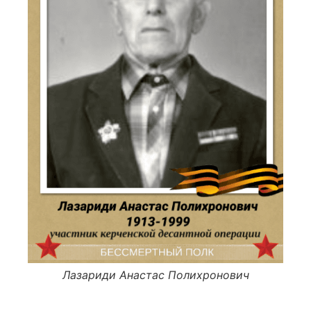
Лазариди Анастас Полихронович