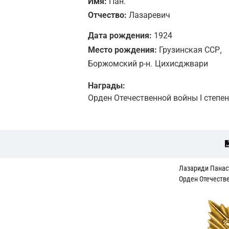
Имя:
Пан.
Отчество:
Лазаревич
Дата рождения:
1924
,
Место рождения:
Грузинская ССР
Боржомский р-н.
Цихисджвари
Награды:
Орден Отечественной войны I степе
Лазариди Панас
Орден Отечестве