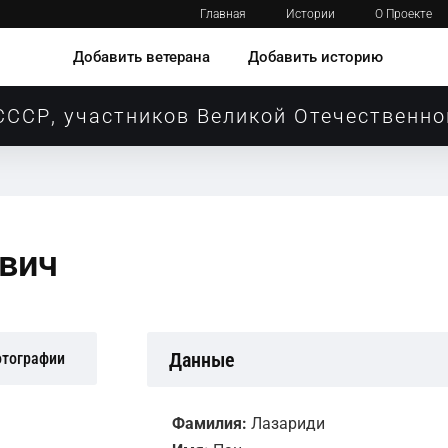
Главная
Истории
О Проекте
Добавить ветерана
Добавить историю
СССР, участников Великой Отечественно
евич
Данные
отографии
Фамилия:
Лазариди