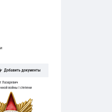
ни
Добавить документы
т Лазаревич
нной войны I степени