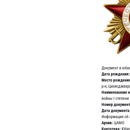
Документ в юби
Дата рождения:
Место рождения
р-н, Цихисджвар
Наименование н
войны I степени
Номер документ
Дата документа
Информация об 
Архив:
ЦАМО
Картотека:
Юбил