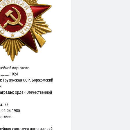
лейной картотеке
__.__.1924
:
Грузинская ССР, Боржомский
и
аграды:
Орден Отечественной
а:
78
:
06.04.1985
архиве –
ейная картотека награждений