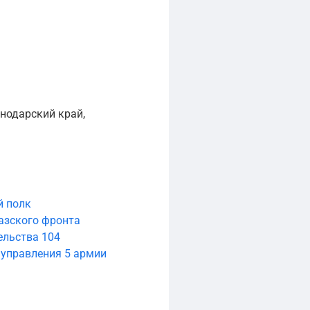
нодарский край,
й полк
азского фронта
ельства 104
 управления 5 армии