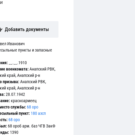
ни
Добавить документы
вел Иванович
есыльные пункты и запасные
ния:
__.__.1910
ие военкомата:
Анапский РВК,
ий край, Анапский р-н
о призыва:
Анапский РВК,
ий край, Анапский р-н
ва:
28.07.1942
ание:
красноармеец
место службы:
68 оро
есыльный пункт:
180 азсп
сть:
68 оро
О Ф.8472 О.45717 Д.43 Л.531об
был:
68 ороб арм. баз ЧГВ ЗакФ
анды:
1390