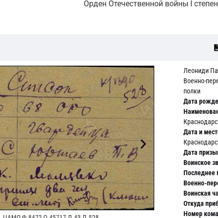
Орден Отечественной войны I степе
Леониди Па
Военно-пер
полки
Дата рожде
Наименован
Краснодарск
Дата и мест
Краснодарск
Дата призы
Воинское зв
Последнее 
Военно-пер
Воинская ча
ЦАМ
Откуда при
Номер ком
ЦАМО Ф.8472 О.45717 Д.43 Л.528