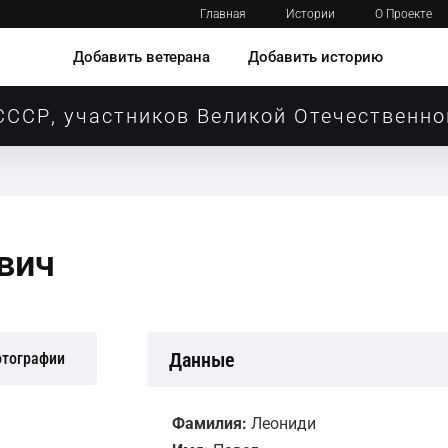
Главная
Истории
О Проекте
Добавить ветерана
Добавить историю
СССР, участников Великой Отечественно
вич
Данные
отографии
Фамилия:
Леониди