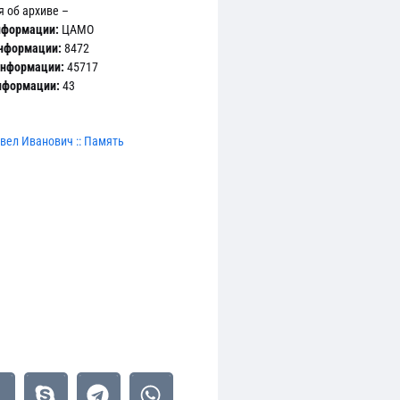
 об архиве –
нформации:
ЦАМО
информации:
8472
информации:
45717
информации:
43
вел Иванович :: Память