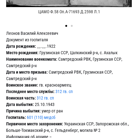
ЦАМО Ф.58 Оп.А-71693 Д.2598 Л.1
Леонов Василий Алексеевич
Документ из госпиталя
Дата рождения:
__.__.1922
Место рождения:
Грузинская ССР, Цалкинский р-н, с. Ахалык
Наименование военкомата:
Самтредский РВК, Грузинская ССР,
Самтредский р-н
Дата и место призыва:
Самтредский РВК, Грузинская ССР,
Самтредский р-н
Воинское звание:
гв. красноармеец
Последнее место службы:
312 гв. сп
Воинская часть:
312 гв. сп
Дата выбытия:
25.10.1943
Причина выбытия:
умер от ран
Госпиталь:
601 (110) медсб
Первичное место захоронения:
Украинская ССР, Запорожская обл.,
Больше-Токмакский р-н, с. Гельденберг, могила № 2
Информация об архиве –