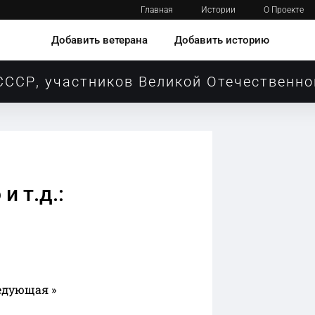
Главная
Истории
О Проекте
Добавить ветерана
Добавить историю
СССР, участников Великой Отечественно
 т.д.:
едующая »