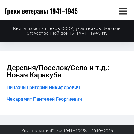
Греки ветераны 1941–1945
Книга памяти греков СССР, участников Великой
Отечественной войны 1941–1945 гг.
Деревня/Поселок/Село и т.д.:
Новая Каракуба
Пичахчи Григорий Никифорович
Чекарамит Пантелей Георгиевич
Книга памяти «Греки 1941–1945» | 2019–2026