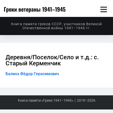
Греки ветераны 1941–1945
Книга памяти греков СССР, участников Великой
Отечественной войны 1941–1945 гг.
Деревня/Поселок/Село и т.д.: с.
Старый Керменчик
Балиоз Фёдор Герасимович
Книга памяти «Греки 1941–1945» | 2019–2026