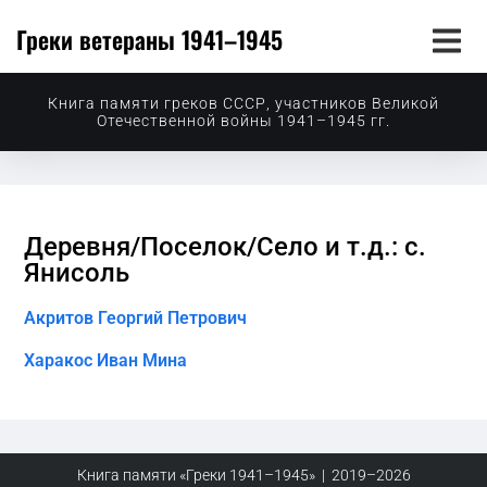
Греки ветераны 1941–1945
Книга памяти греков СССР, участников Великой
Отечественной войны 1941–1945 гг.
Деревня/Поселок/Село и т.д.: с.
Янисоль
Акритов Георгий Петрович
Харакос Иван Мина
Книга памяти «Греки 1941–1945» | 2019–2026