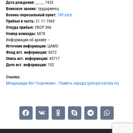
Дата рождения:
__.__.1923
Воинское звание:
трудармеец
Военно-пересыльный пункт:
180 азсп
Прибыл в часть:
21.11.1943
Откуда прибыл:
УВСР 366
Номер команды:
6878
Информация об архиве –
Источник информации:
ЦАМО
Фонд ист. информации:
8472
Опись ист. информации:
45717
Дело ист. информации:
102
Ссылка:
Мендешиди Фот Георгиевич :: Память народа (pamyat-naroda.ru)